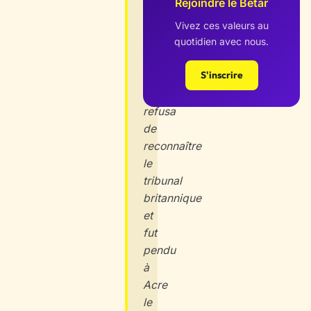
Rejoindre le Betar
Avshalom
Haviv
Vivez ces valeurs au
et
quotidien avec nous.
Yaakov
S'inscrire
Weiss,
il
refusa
de
reconnaître
le
tribunal
britannique
et
fut
pendu
à
Acre
le