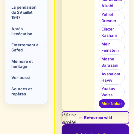
britannique,
Alkahi
La pendaison
il
du 29 juillet
Yehiel
rejoignit
1947
Dresner
la
Après
Eliezer
clandestinité
l'exécution
Kashani
après
Meir
Enterrement à
la
Safed
Feinstein
guerre
Moshe
Mémoire et
et
Barazani
héritage
participa
Avshalom
à
Voir aussi
Haviv
l’évasion
Yaakov
Sources et
de
repères
Weiss
la
Meir Nakar
prison
d’Acre.
← Retour au wiki
Arrêté
avec