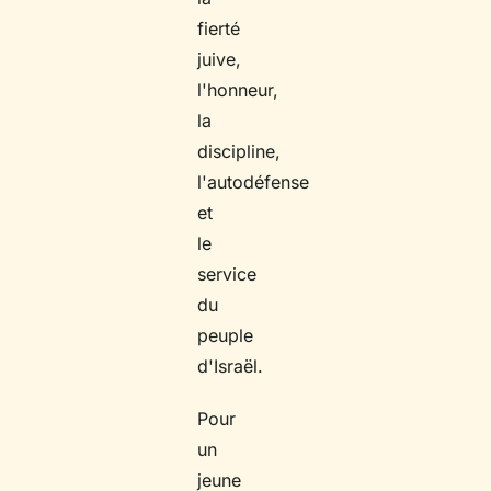
fierté
juive,
l'honneur,
la
discipline,
l'autodéfense
et
le
service
du
peuple
d'Israël.
Pour
un
jeune