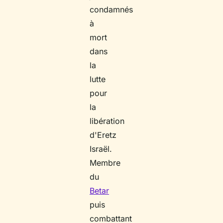
condamnés
à
mort
dans
la
lutte
pour
la
libération
d'Eretz
Israël.
Membre
du
Betar
puis
combattant