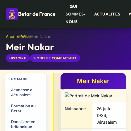
QUI
Betar de France
SOMMES-
ACTUALITÉS
NOUS
Accueil
›
Wiki
›
Meir Nakar
Meir Nakar
HISTOIRE
SIONISME COMBATTANT
SOMMAIRE
Meir Nakar
Meir
Nakar
Jeunesse à
Jérusalem
(1926-
1947),
Formation au
Naissance
26 juillet
né
Betar
1926,
à
Dans l'armée
Jérusalem
Jérusalem
britannique