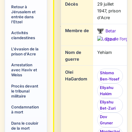
dans
Décès
29 juillet
Retour à
une
1947, prison
Jérusalem et
famille
entrée dans
d'Acre
l'Etzel
juive
Membre de
Betar
originaire
Activités
clandestines
d’Irak,
Etzel
fut
L'évasion de la
Nom de
Yehiam
membre
prison d'Acre
guerre
du
Arrestation
Betar
avec Haviv et
Olei
Shlomo
Weiss
puis
HaGardom
Ben-Yosef
combattant
Procès devant
Eliyahu
de
le tribunal
Hakim
militaire
l’Etzel.
Eliyahu
Ancien
Condamnation
Bet-Zuri
volontaire
à mort
Dov
de
Gruner
Dans le couloir
l’armée
de la mort
Mordechai