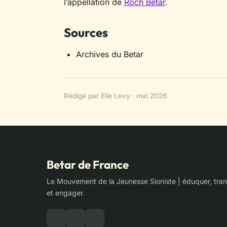
l’appellation de
Roch Betar
.
Sources
Archives du Betar
Rédigé par Elie Levy · mai 2026
Betar de France
Le Mouvement de la Jeunesse Sioniste | éduquer, tra
et engager.