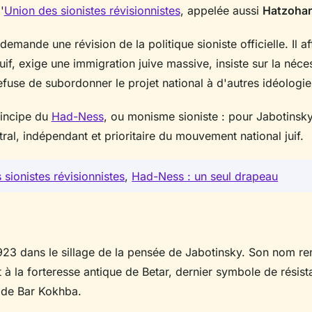
'
Union des sionistes révisionnistes
, appelée aussi
Hatzohar
emande une révision de la politique sioniste officielle. Il af
juif, exige une immigration juive massive, insiste sur la néce
refuse de subordonner le projet national à d'autres idéologie
rincipe du
Had-Ness
, ou monisme sioniste : pour Jabotinsky
ntral, indépendant et prioritaire du mouvement national juif.
 sionistes révisionnistes
,
Had-Ness : un seul drapeau
923 dans le sillage de la pensée de Jabotinsky. Son nom ren
 à la forteresse antique de Betar, dernier symbole de résist
e de Bar Kokhba.