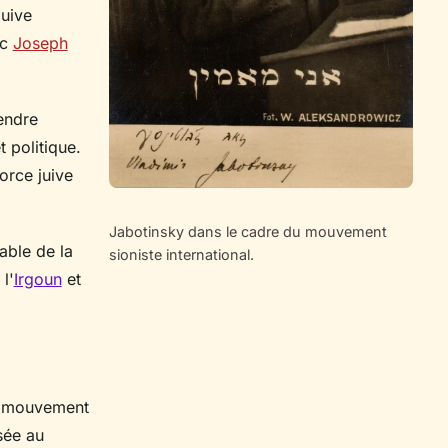
juive
ec
Joseph
endre
 politique.
orce juive
Jabotinsky dans le cadre du mouvement
able de la
sioniste international.
 l'
Irgoun
et
u mouvement
sée au