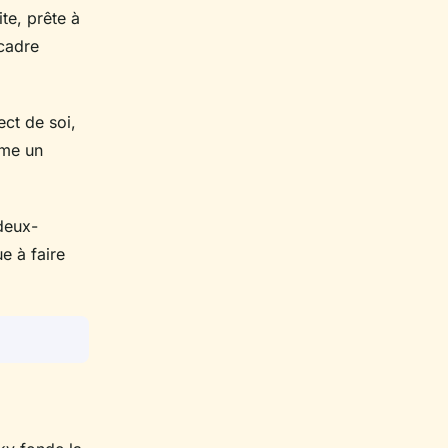
ite, prête à
 cadre
ect de soi,
mme un
deux-
e à faire