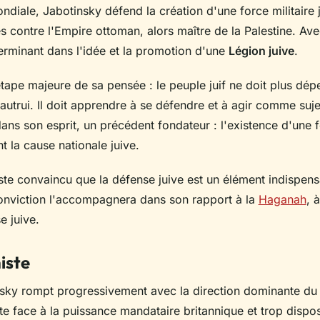
diale, Jabotinsky défend la création d'une force militaire 
s contre l'Empire ottoman, alors maître de la Palestine. Av
éterminant dans l'idée et la promotion d'une
Légion juive
.
pe majeure de sa pensée : le peuple juif ne doit plus dép
utrui. Il doit apprendre à se défendre et à agir comme sujet
dans son esprit, un précédent fondateur : l'existence d'une f
 la cause nationale juive.
ste convaincu que la défense juive est un élément indispens
conviction l'accompagnera dans son rapport à la
Haganah
, à
 juive.
iste
nsky rompt progressivement avec la direction dominante d
nte face à la puissance mandataire britannique et trop dispo