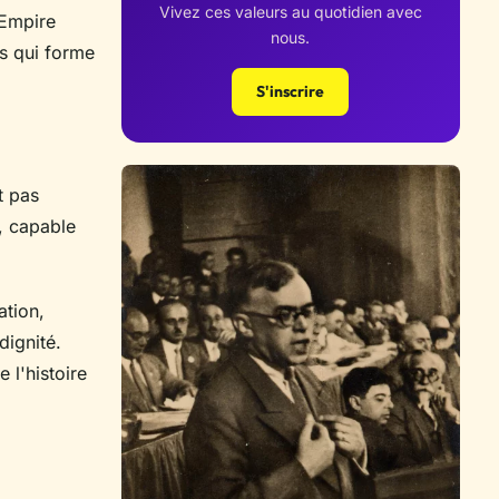
Vivez ces valeurs au quotidien avec
'Empire
nous.
is qui forme
S'inscrire
t pas
e, capable
ation,
dignité.
 l'histoire