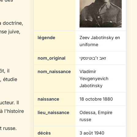
 doctrine,
se juive,
légende
Zeev Jabotinsky en
uniforme
nom_original
זאב ז׳בוטינסקי
t, il
nom_naissance
Vladimir
Yevgenyevich
, étudie
Jabotinsky
naissance
18 octobre 1880
cteur. Il
 l'histoire
lieu_naissance
Odessa, Empire
russe
t russe.
décès
3 août 1940