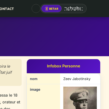
ONTACT
BETAR
ALTALENA
Infobox Personne
ira le
tat juif
nom
Zeev Jabotinsky
image
ssa le 18
, orateur et
ne des