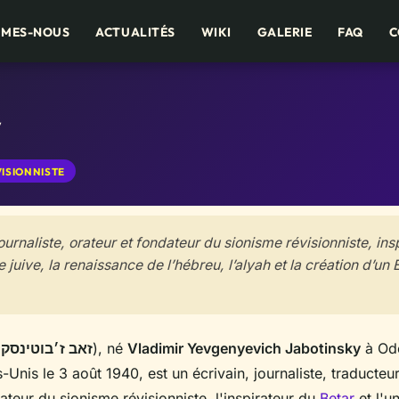
MMES-NOUS
ACTUALITÉS
WIKI
GALERIE
FAQ
C
y
VISIONNISTE
urnaliste, orateur et fondateur du sionisme révisionniste, insp
 juive, la renaissance de l’hébreu, l’alyah et la création d’un É
זאב ז׳בוטינסקי
), né
Vladimir Yevgenyevich Jabotinsky
à Ode
Unis le 3 août 1940, est un écrivain, journaliste, traducteur
ndateur du sionisme révisionniste, l'inspirateur du
Betar
et l'u