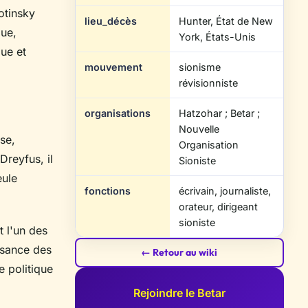
otinsky
lieu_décès
Hunter, État de New
gue,
York, États-Unis
que et
mouvement
sionisme
révisionniste
organisations
Hatzohar ; Betar ;
Nouvelle
Zeev Jabotinsky en uniforme.
se,
Organisation
Dreyfus, il
Sioniste
eule
fonctions
écrivain, journaliste,
orateur, dirigeant
sioniste
t l'un des
ssance des
← Retour au wiki
e politique
Rejoindre le Betar