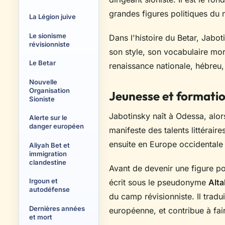
grandes figures politiques du 
La Légion juive
Le sionisme
Dans l'histoire du Betar, Jabo
révisionniste
son style, son vocabulaire mor
Le Betar
renaissance nationale, hébreu, 
Nouvelle
Organisation
Jeunesse et formati
Sioniste
Jabotinsky naît à Odessa, alors
Alerte sur le
danger européen
manifeste des talents littéraire
ensuite en Europe occidentale
Aliyah Bet et
immigration
clandestine
Avant de devenir une figure pol
Irgoun et
écrit sous le pseudonyme
Alta
autodéfense
du camp révisionniste. Il tradu
Dernières années
européenne, et contribue à fai
et mort