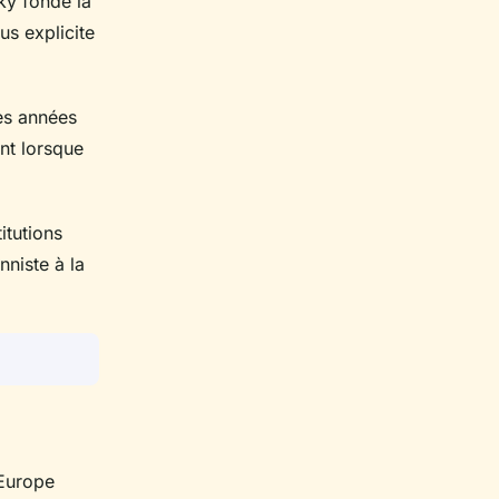
ky fonde la
us explicite
es années
ent lorsque
itutions
nniste à la
'Europe