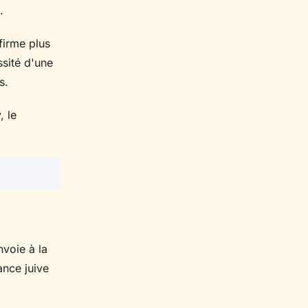
.
firme plus
ssité d'une
s.
, le
voie à la
ance juive