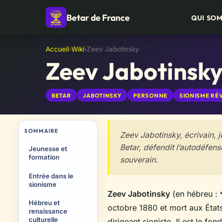
Betar de France
QUI SO
Accueil
›
Wiki
›
Zeev Jabotinsky
Zeev Jabotinsk
BETAR
JABOTINSKY
PERSONNE
SIONISME RÉ
SOMMAIRE
Zeev Jabotinsky, écrivain, jo
Betar, défendit l’autodéfense
Jeunesse et
formation
souverain.
Entrée dans le
sionisme
Zeev Jabotinsky
(en hébreu :
Hébreu et
octobre 1880 et mort aux États-
renaissance
culturelle
dirigeant sioniste. Il est le fo