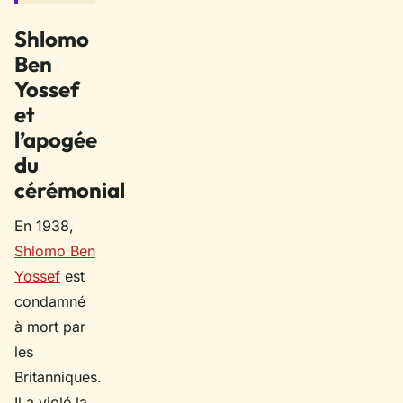
Shlomo
Ben
Yossef
et
l’apogée
du
cérémonial
En 1938,
Shlomo Ben
Yossef
est
condamné
à mort par
les
Britanniques.
Il a violé la