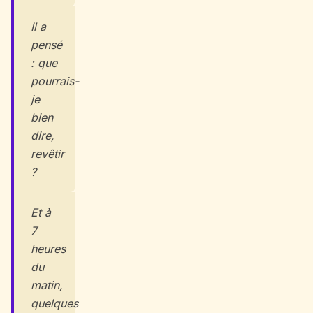
Il a
pensé
: que
pourrais-
je
bien
dire,
revêtir
?
Et à
7
heures
du
matin,
quelques