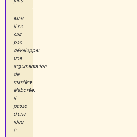
juifs.
Mais
il ne
sait
pas
développer
une
argumentation
de
manière
élaborée.
Il
passe
d’une
idée
à