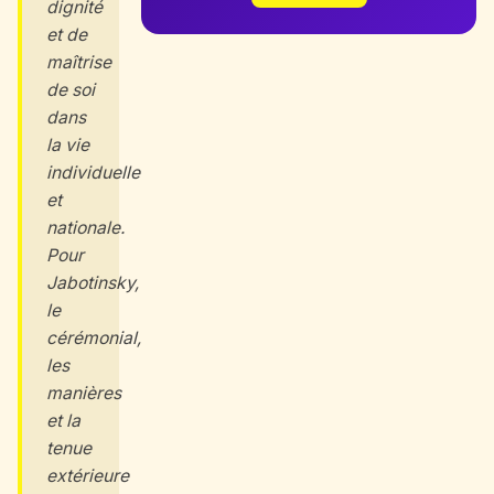
dignité
et de
maîtrise
de soi
dans
la vie
individuelle
et
nationale.
Pour
Jabotinsky,
le
cérémonial,
les
manières
et la
tenue
extérieure