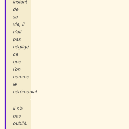
instant
de
sa
vie, il
n’ait
pas
négligé
ce
que
l’on
nomme
le
cérémonial.
Il n’a
pas
oublié.