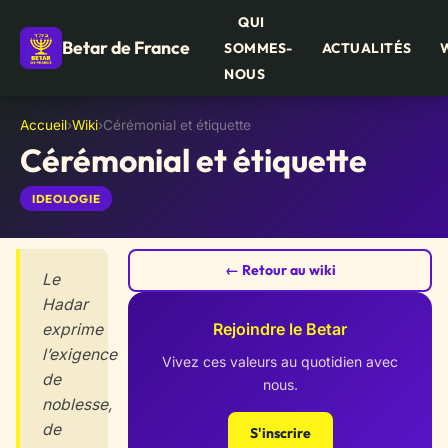
QUI
Betar de France
SOMMES-
ACTUALITÉS
NOUS
Accueil
›
Wiki
›
Cérémonial et étiquette
Cérémonial et étiquette
IDEOLOGIE
← Retour au wiki
Le
Hadar
Rejoindre le Betar
exprime
l’exigence
Vivez ces valeurs au quotidien avec
de
nous.
noblesse,
de
S'inscrire