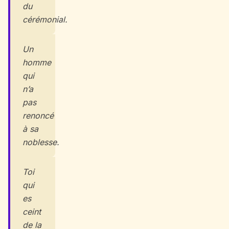
du
cérémonial.
Un
homme
qui
n’a
pas
renoncé
à sa
noblesse.
Toi
qui
es
ceint
de la