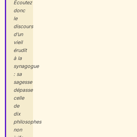
Écoutez
donc
le
discours
d’un
vieil
érudit
à la
synagogue
: sa
sagesse
dépasse
celle
de
dix
philosophes
non