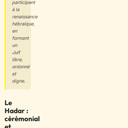
participent
à la
renaissance
hébraïque,
en
formant
un
Juif
libre,
ordonné
et
digne.
Le
Hadar :
cérémonial
et