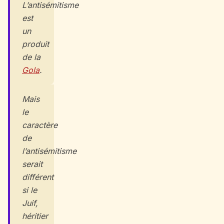
L’antisémitisme
est
un
produit
de la
Gola
.
Mais
le
caractère
de
l’antisémitisme
serait
différent
si le
Juif,
héritier