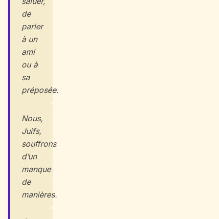
saluer,
de
parler
à un
ami
ou à
sa
préposée.
Nous,
Juifs,
souffrons
d’un
manque
de
manières.