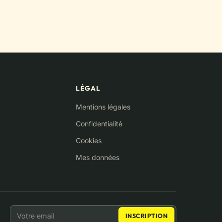
LÉGAL
Mentions légales
Confidentialité
Cookies
Mes données
NEWSLETTER
Adresse email
INSCRIPTION