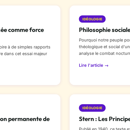
IDÉOLOGIE
ensée comme force
Philosophie sociale
Pourquoi notre peuple port
théologique et social d'u
oire à de simples rapports
analyse le combat noctur
vre dans cet essai majeur
Lire l'article →
IDÉOLOGIE
ation permanente de
Stern : Les Princip
Publié en 1940, ce texte e