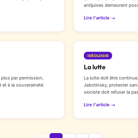
antijuives demeurent poss
Lire l'article →
IDÉOLOGIE
La lutte
e plus par permission,
La lutte doit être continu
é et à la souveraineté.
Jabotinsky, protester san
sioniste doit refuser la pass
Lire l'article →