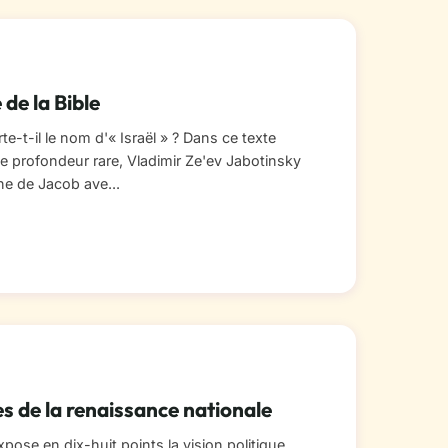
 de la Bible
e-t-il le nom d'« Israël » ? Dans ce texte
ne profondeur rare, Vladimir Ze'ev Jabotinsky
ne de Jacob ave...
es de la renaissance nationale
xpose en dix-huit points la vision politique,