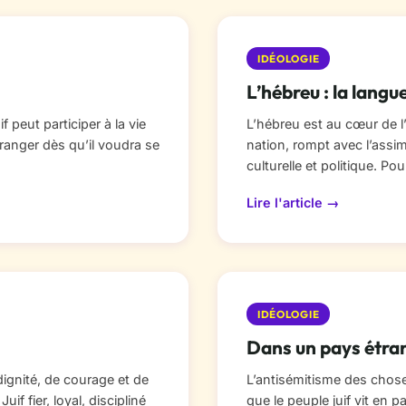
IDÉOLOGIE
L’hébreu : la langu
f peut participer à la vie
L’hébreu est au cœur de l’éd
étranger dès qu’il voudra se
nation, rompt avec l’assi
culturelle et politique. Pou
Lire l'article →
IDÉOLOGIE
Dans un pays étra
dignité, de courage et de
L’antisémitisme des choses
if fier, loyal, discipliné
que le peuple juif vit en 