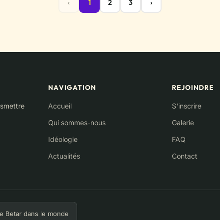
‹
1
2
3
›
NAVIGATION
REJOINDRE
nsmettre
Accueil
S'inscrire
Qui sommes-nous
Galerie
Idéologie
FAQ
Actualités
Contact
e Betar dans le monde