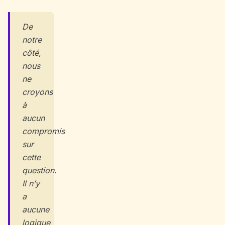
De
notre
côté,
nous
ne
croyons
à
aucun
compromis
sur
cette
question.
Il n’y
a
aucune
logique