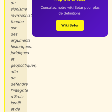
du
Consultez notre wiki Betar pour plus
sionisme
de définitions.
révisionniste,
fondée
Wiki Betar
sur
des
arguments
historiques,
juridiques
et
géopolitiques,
afin
de
défendre
l’intégrité
d’Eretz
Israël
et de