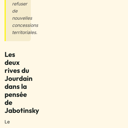
refuser
de
nouvelles
concessions
territoriales.
Les
deux
rives du
Jourdain
dans la
pensée
de
Jabotinsky
Le