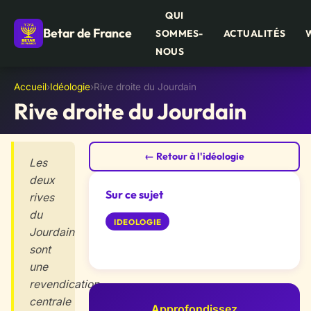
QUI
Betar de France
SOMMES-
ACTUALITÉS
NOUS
Accueil
›
Idéologie
›
Rive droite du Jourdain
Rive droite du Jourdain
← Retour à l'idéologie
Les
deux
Sur ce sujet
rives
du
IDEOLOGIE
Jourdain
sont
une
revendication
centrale
Approfondissez