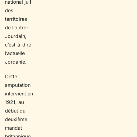
national juif
des
territoires
de l’outre-
Jourdain,
c’est-à-dire
l’actuelle
Jordanie.
Cette
amputation
intervient en
1921, au
début du
deuxième
mandat
britannique.