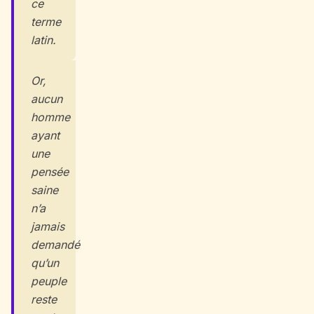
ce
terme
latin.
Or,
aucun
homme
ayant
une
pensée
saine
n’a
jamais
demandé
qu’un
peuple
reste