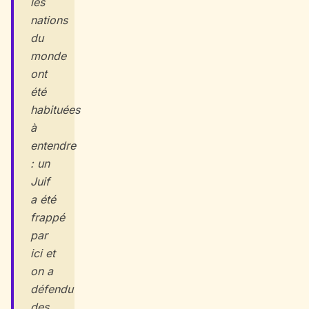
les
nations
du
monde
ont
été
habituées
à
entendre
: un
Juif
a été
frappé
par
ici et
on a
défendu
des