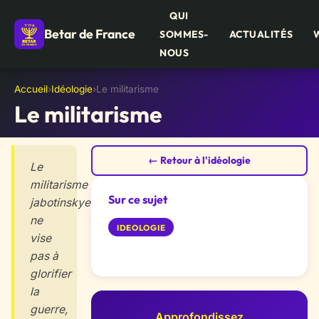
QUI
Betar de France
SOMMES-
ACTUALITÉS
NOUS
Accueil
›
Idéologie
›
Le militarisme
Le militarisme
← Retour à l'idéologie
Le
militarisme
Sur ce sujet
jabotinskyen
ne
IDEOLOGIE
vise
pas à
glorifier
la
guerre,
Approfondissez