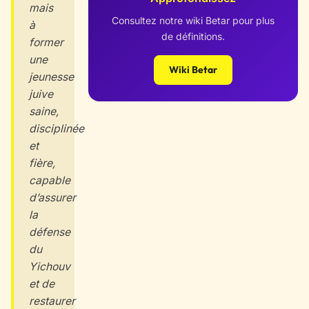
mais
Consultez notre wiki Betar pour plus
à
de définitions.
former
une
Wiki Betar
jeunesse
juive
saine,
disciplinée
et
fière,
capable
d’assurer
la
défense
du
Yichouv
et de
restaurer