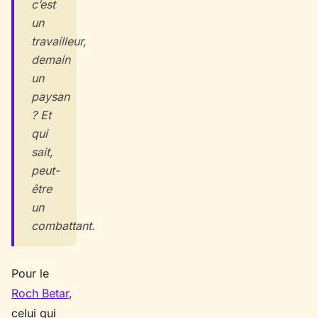
c’est
un
travailleur,
demain
un
paysan
? Et
qui
sait,
peut-
être
un
combattant.
Pour le
Roch Betar
,
celui qui