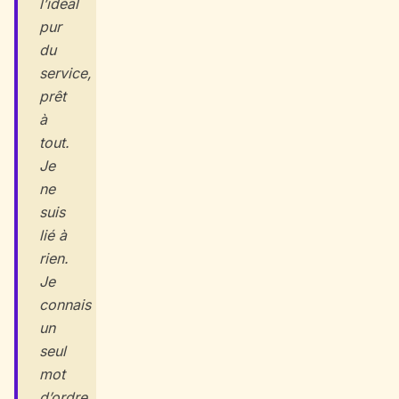
l’idéal
pur
du
service,
prêt
à
tout.
Je
ne
suis
lié à
rien.
Je
connais
un
seul
mot
d’ordre