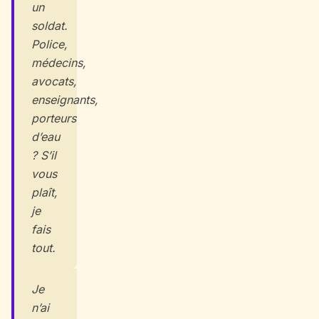
un
soldat.
Police,
médecins,
avocats,
enseignants,
porteurs
d’eau
? S’il
vous
plaît,
je
fais
tout.
Je
n’ai