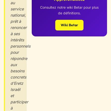
au
Consultez notre wiki Betar pour plus
service
de définitions.
national,
prêt à
Wiki Betar
renoncer
à ses
intérêts
personnels
pour
répondre
aux
besoins
concrets
d’Eretz
Israël
et
participer
à