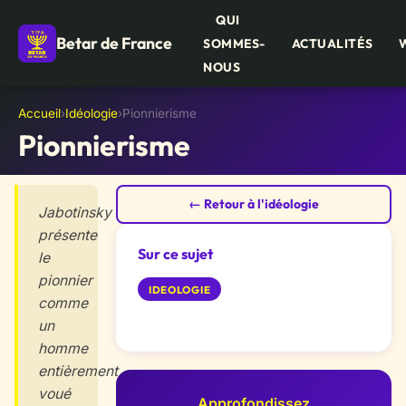
QUI
Betar de France
SOMMES-
ACTUALITÉS
NOUS
Accueil
›
Idéologie
›
Pionnierisme
Pionnierisme
← Retour à l'idéologie
Jabotinsky
présente
Sur ce sujet
le
pionnier
IDEOLOGIE
comme
un
homme
entièrement
voué
Approfondissez