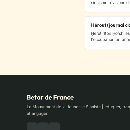
sionisme révisionnist
Hérout (journal cl
Ḥerut ʻIton Ḥofshi es
l'occupation britann
Betar de France
Le Mouvement de la Jeunesse Sioniste | éduquer, tra
et engager.