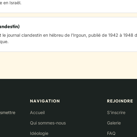
e en Israël.
andestin)
t le journal clandestin en hébreu de l’Irgoun, publié de 1942 à 1948 d
ique.
NAVIGATION
REJOINDRE
nsmettre
Accueil
S'inscrire
Qui sommes-nous
Galerie
Idéologie
FAQ