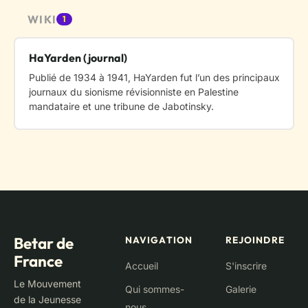
WIKI
1
HaYarden (journal)
Publié de 1934 à 1941, HaYarden fut l’un des principaux
journaux du sionisme révisionniste en Palestine
mandataire et une tribune de Jabotinsky.
Betar de
NAVIGATION
REJOINDRE
France
Accueil
S'inscrire
Le Mouvement
Qui sommes-
Galerie
de la Jeunesse
nous