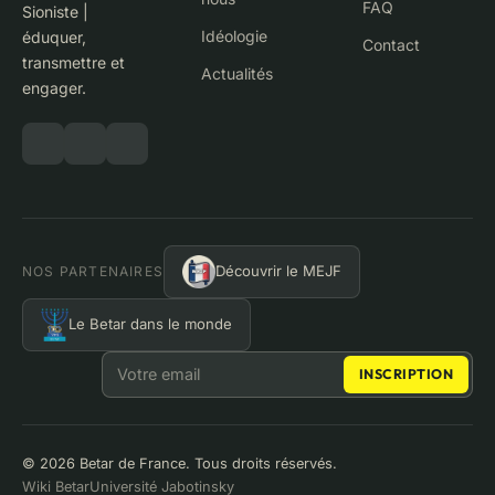
FAQ
Sioniste |
Idéologie
éduquer,
Contact
transmettre et
Actualités
engager.
Découvrir le MEJF
NOS PARTENAIRES
Le Betar dans le monde
NEWSLETTER
Adresse email
INSCRIPTION
© 2026 Betar de France. Tous droits réservés.
Wiki Betar
Université Jabotinsky